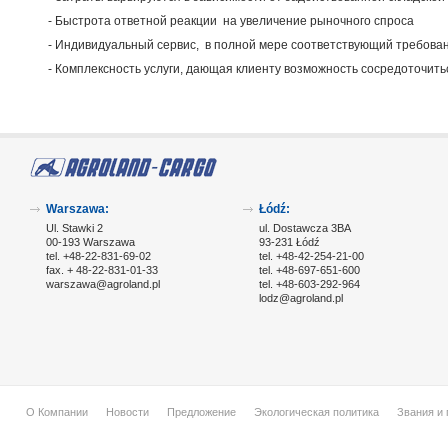
- Быстрота ответной реакции на увеличение рыночного спроса
- Индивидуальный сервис, в полной мере соответствующий требова
- Комплексность услуги, дающая клиенту возможность сосредоточить
Warszawa:
Łódź:
Ul. Stawki 2
ul. Dostawcza 3BA
00-193 Warszawa
93-231 Łódź
tel. +48-22-831-69-02
tel. +48-42-254-21-00
fax. + 48-22-831-01-33
tel. +48-697-651-600
warszawa@agroland.pl
tel. +48-603-292-964
lodz@agroland.pl
О Компании
Новости
Предложение
Экологическая политика
Звания и